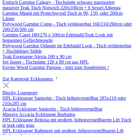
Esstisch Garnitur Calgary - Tischplatte schwarz marmoriert
massiver Teak Tisch Norwich 220x100cm + 6 Sessel Albenga
Garnitur Miami mit Protechwood Tisch in 90, 150, oder 200cm
Länge
Polywood Garnitur Como - Tisch verlängerbar 160/210/260cm oder
200/250/300 cm
Garnitur Capri 180/270 x 100cm Edelstahl/Teak Look mit
bequemen Geflechtsesseln
Polywood Garnitur Orlando im Edelstahl Look - Tisch verlängerbar
+ Hochlehner Stühle
Teak Essgruppe Alexia 160 x 90 cm
Set Jasper - Tischplatte 120 x 80 cm aus HPL
Enviro Wood Garnitur Parsons - jetzt zum Sonderpreis !
Zur Kategorie Ecklounges
Blocky Loungeset
HPL Ecklounge Santorini - Tisch höhenverstellbar 285x210 oder
210x285 cm
Acacia Ecklounge Santorini - Tisch höhenverstellbar
Massive Accacia Ecklounge Barbados
HPL Ecklounge Beltona mit großem, höhenverstellbarem Lift Tisch
in teak oder grau
HPL Ecklounge Baltimore mit großem, höhenverstellbarem Lift