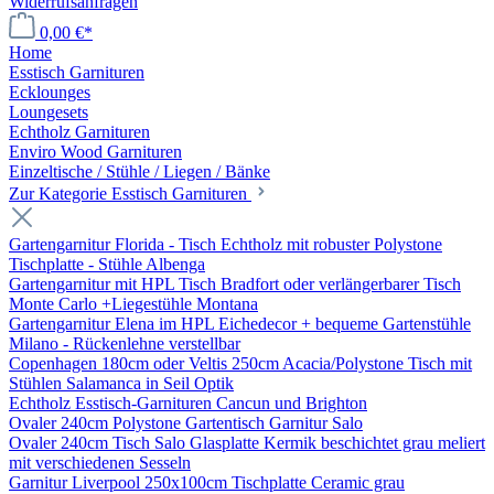
Widerrufsanfragen
0,00 €*
Home
Esstisch Garnituren
Ecklounges
Loungesets
Echtholz Garnituren
Enviro Wood Garnituren
Einzeltische / Stühle / Liegen / Bänke
Zur Kategorie Esstisch Garnituren
Gartengarnitur Florida - Tisch Echtholz mit robuster Polystone
Tischplatte - Stühle Albenga
Gartengarnitur mit HPL Tisch Bradfort oder verlängerbarer Tisch
Monte Carlo +Liegestühle Montana
Gartengarnitur Elena im HPL Eichedecor + bequeme Gartenstühle
Milano - Rückenlehne verstellbar
Copenhagen 180cm oder Veltis 250cm Acacia/Polystone Tisch mit
Stühlen Salamanca in Seil Optik
Echtholz Esstisch-Garnituren Cancun und Brighton
Ovaler 240cm Polystone Gartentisch Garnitur Salo
Ovaler 240cm Tisch Salo Glasplatte Kermik beschichtet grau meliert
mit verschiedenen Sesseln
Garnitur Liverpool 250x100cm Tischplatte Ceramic grau