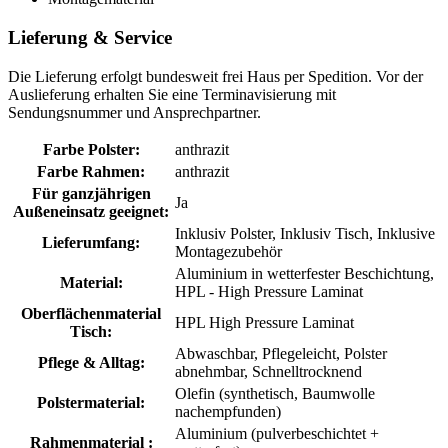
Lieferung & Service
Die Lieferung erfolgt bundesweit frei Haus per Spedition. Vor der
Auslieferung erhalten Sie eine Terminavisierung mit
Sendungsnummer und Ansprechpartner.
Farbe Polster:
anthrazit
Farbe Rahmen:
anthrazit
Für ganzjährigen
Ja
Außeneinsatz geeignet:
Inklusiv Polster
, Inklusiv Tisch
, Inklusive
Lieferumfang:
Montagezubehör
Aluminium in wetterfester Beschichtung
,
Material:
HPL - High Pressure Laminat
Oberflächenmaterial
HPL High Pressure Laminat
Tisch:
Abwaschbar
, Pflegeleicht
, Polster
Pflege & Alltag:
abnehmbar
, Schnelltrocknend
Olefin (synthetisch, Baumwolle
Polstermaterial:
nachempfunden)
Aluminium (pulverbeschichtet +
Rahmenmaterial :