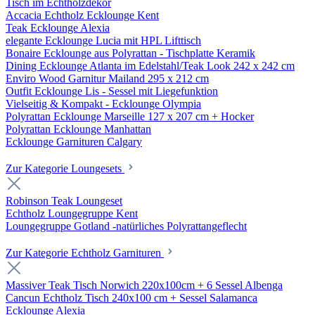
Tisch im Echtholzdekor
Accacia Echtholz Ecklounge Kent
Teak Ecklounge Alexia
elegante Ecklounge Lucia mit HPL Lifttisch
Bonaire Ecklounge aus Polyrattan - Tischplatte Keramik
Dining Ecklounge Atlanta im Edelstahl/Teak Look 242 x 242 cm
Enviro Wood Garnitur Mailand 295 x 212 cm
Outfit Ecklounge Lis - Sessel mit Liegefunktion
Vielseitig & Kompakt - Ecklounge Olympia
Polyrattan Ecklounge Marseille 127 x 207 cm + Hocker
Polyrattan Ecklounge Manhattan
Ecklounge Garnituren Calgary
Zur Kategorie Loungesets
Robinson Teak Loungeset
Echtholz Loungegruppe Kent
Loungegruppe Gotland -natürliches Polyrattangeflecht
Zur Kategorie Echtholz Garnituren
Massiver Teak Tisch Norwich 220x100cm + 6 Sessel Albenga
Cancun Echtholz Tisch 240x100 cm + Sessel Salamanca
Ecklounge Alexia