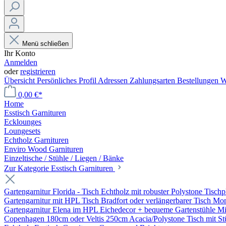
Menü schließen
Ihr Konto
Anmelden
oder
registrieren
Übersicht
Persönliches Profil
Adressen
Zahlungsarten
Bestellungen
W
0,00 €*
Home
Esstisch Garnituren
Ecklounges
Loungesets
Echtholz Garnituren
Enviro Wood Garnituren
Einzeltische / Stühle / Liegen / Bänke
Zur Kategorie Esstisch Garnituren
Gartengarnitur Florida - Tisch Echtholz mit robuster Polystone Tischp
Gartengarnitur mit HPL Tisch Bradfort oder verlängerbarer Tisch Mo
Gartengarnitur Elena im HPL Eichedecor + bequeme Gartenstühle Mil
Copenhagen 180cm oder Veltis 250cm Acacia/Polystone Tisch mit Stü