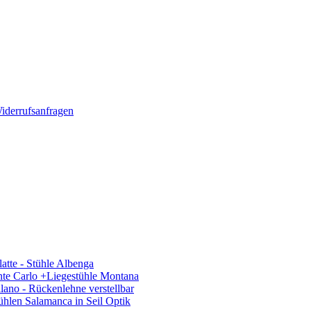
iderrufsanfragen
latte - Stühle Albenga
nte Carlo +Liegestühle Montana
ano - Rückenlehne verstellbar
hlen Salamanca in Seil Optik