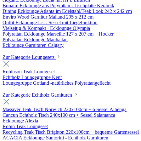
Bonaire Ecklounge aus Polyrattan - Tischplatte Keramik
Dining Ecklounge Atlanta im Edelstahl/Teak Look 242 x 242 cm
Enviro Wood Garnitur Mailand 295 x 212 cm
Outfit Ecklounge Lis - Sessel mit Liegefunktion
Vielseitig & Kompakt - Ecklounge Olympia
Polyrattan Ecklounge Marseille 127 x 207 cm + Hocker
Polyrattan Ecklounge Manhattan
Ecklounge Garnituren Calgary
Zur Kategorie Loungesets
Robinson Teak Loungeset
Echtholz Loungegruppe Kent
Loungegruppe Gotland -natürliches Polyrattangeflecht
Zur Kategorie Echtholz Garnituren
Massiver Teak Tisch Norwich 220x100cm + 6 Sessel Albenga
Cancun Echtholz Tisch 240x100 cm + Sessel Salamanca
Ecklounge Alexia
Robin Teak Loungeset
Recycling Teak Tisch Brighton 220x100cm + bequeme Gartensessel
ACACIA Ecklounge Santorini - Echtholz Garnituren