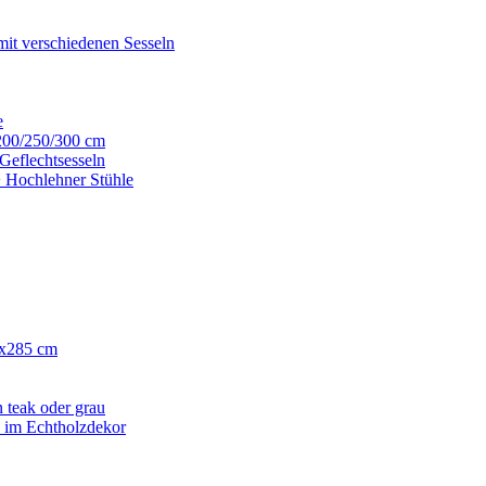
mit verschiedenen Sesseln
e
200/250/300 cm
Geflechtsesseln
+ Hochlehner Stühle
0x285 cm
 teak oder grau
h im Echtholzdekor