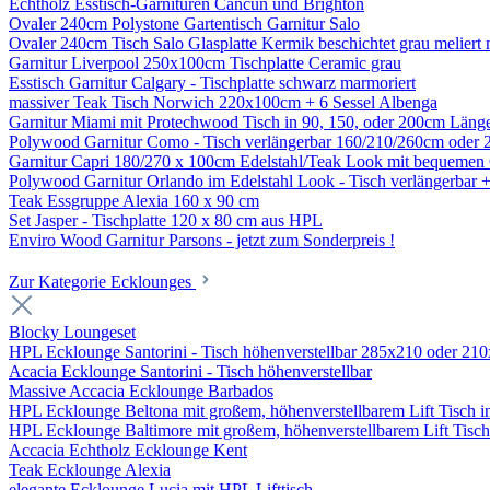
Echtholz Esstisch-Garnituren Cancun und Brighton
Ovaler 240cm Polystone Gartentisch Garnitur Salo
Ovaler 240cm Tisch Salo Glasplatte Kermik beschichtet grau meliert 
Garnitur Liverpool 250x100cm Tischplatte Ceramic grau
Esstisch Garnitur Calgary - Tischplatte schwarz marmoriert
massiver Teak Tisch Norwich 220x100cm + 6 Sessel Albenga
Garnitur Miami mit Protechwood Tisch in 90, 150, oder 200cm Läng
Polywood Garnitur Como - Tisch verlängerbar 160/210/260cm oder 
Garnitur Capri 180/270 x 100cm Edelstahl/Teak Look mit bequemen 
Polywood Garnitur Orlando im Edelstahl Look - Tisch verlängerbar 
Teak Essgruppe Alexia 160 x 90 cm
Set Jasper - Tischplatte 120 x 80 cm aus HPL
Enviro Wood Garnitur Parsons - jetzt zum Sonderpreis !
Zur Kategorie Ecklounges
Blocky Loungeset
HPL Ecklounge Santorini - Tisch höhenverstellbar 285x210 oder 21
Acacia Ecklounge Santorini - Tisch höhenverstellbar
Massive Accacia Ecklounge Barbados
HPL Ecklounge Beltona mit großem, höhenverstellbarem Lift Tisch in
HPL Ecklounge Baltimore mit großem, höhenverstellbarem Lift Tisc
Accacia Echtholz Ecklounge Kent
Teak Ecklounge Alexia
elegante Ecklounge Lucia mit HPL Lifttisch