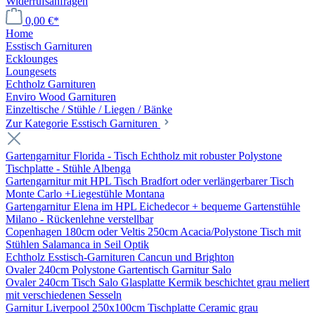
Widerrufsanfragen
0,00 €*
Home
Esstisch Garnituren
Ecklounges
Loungesets
Echtholz Garnituren
Enviro Wood Garnituren
Einzeltische / Stühle / Liegen / Bänke
Zur Kategorie Esstisch Garnituren
Gartengarnitur Florida - Tisch Echtholz mit robuster Polystone
Tischplatte - Stühle Albenga
Gartengarnitur mit HPL Tisch Bradfort oder verlängerbarer Tisch
Monte Carlo +Liegestühle Montana
Gartengarnitur Elena im HPL Eichedecor + bequeme Gartenstühle
Milano - Rückenlehne verstellbar
Copenhagen 180cm oder Veltis 250cm Acacia/Polystone Tisch mit
Stühlen Salamanca in Seil Optik
Echtholz Esstisch-Garnituren Cancun und Brighton
Ovaler 240cm Polystone Gartentisch Garnitur Salo
Ovaler 240cm Tisch Salo Glasplatte Kermik beschichtet grau meliert
mit verschiedenen Sesseln
Garnitur Liverpool 250x100cm Tischplatte Ceramic grau