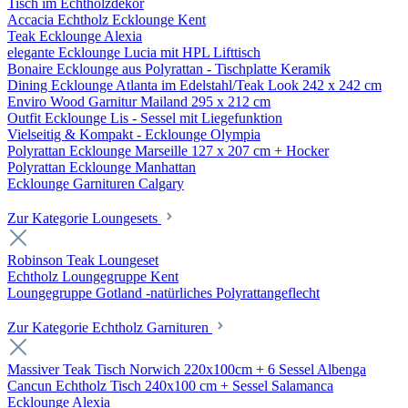
Tisch im Echtholzdekor
Accacia Echtholz Ecklounge Kent
Teak Ecklounge Alexia
elegante Ecklounge Lucia mit HPL Lifttisch
Bonaire Ecklounge aus Polyrattan - Tischplatte Keramik
Dining Ecklounge Atlanta im Edelstahl/Teak Look 242 x 242 cm
Enviro Wood Garnitur Mailand 295 x 212 cm
Outfit Ecklounge Lis - Sessel mit Liegefunktion
Vielseitig & Kompakt - Ecklounge Olympia
Polyrattan Ecklounge Marseille 127 x 207 cm + Hocker
Polyrattan Ecklounge Manhattan
Ecklounge Garnituren Calgary
Zur Kategorie Loungesets
Robinson Teak Loungeset
Echtholz Loungegruppe Kent
Loungegruppe Gotland -natürliches Polyrattangeflecht
Zur Kategorie Echtholz Garnituren
Massiver Teak Tisch Norwich 220x100cm + 6 Sessel Albenga
Cancun Echtholz Tisch 240x100 cm + Sessel Salamanca
Ecklounge Alexia