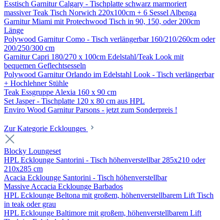
Esstisch Garnitur Calgary - Tischplatte schwarz marmoriert
massiver Teak Tisch Norwich 220x100cm + 6 Sessel Albenga
Garnitur Miami mit Protechwood Tisch in 90, 150, oder 200cm
Länge
Polywood Garnitur Como - Tisch verlängerbar 160/210/260cm oder
200/250/300 cm
Garnitur Capri 180/270 x 100cm Edelstahl/Teak Look mit
bequemen Geflechtsesseln
Polywood Garnitur Orlando im Edelstahl Look - Tisch verlängerbar
+ Hochlehner Stühle
Teak Essgruppe Alexia 160 x 90 cm
Set Jasper - Tischplatte 120 x 80 cm aus HPL
Enviro Wood Garnitur Parsons - jetzt zum Sonderpreis !
Zur Kategorie Ecklounges
Blocky Loungeset
HPL Ecklounge Santorini - Tisch höhenverstellbar 285x210 oder
210x285 cm
Acacia Ecklounge Santorini - Tisch höhenverstellbar
Massive Accacia Ecklounge Barbados
HPL Ecklounge Beltona mit großem, höhenverstellbarem Lift Tisch
in teak oder grau
HPL Ecklounge Baltimore mit großem, höhenverstellbarem Lift