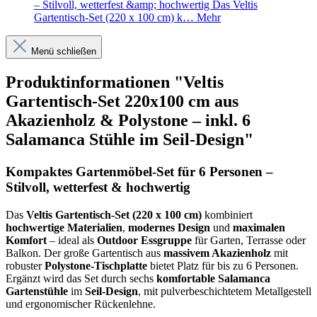
– Stilvoll, wetterfest &amp; hochwertig Das Veltis
Gartentisch-Set (220 x 100 cm) k…
Mehr
Menü schließen
Produktinformationen "Veltis
Gartentisch-Set 220x100 cm aus
Akazienholz & Polystone – inkl. 6
Salamanca Stühle im Seil-Design"
Kompaktes Gartenmöbel-Set für 6 Personen –
Stilvoll, wetterfest & hochwertig
Das
Veltis Gartentisch-Set (220 x 100 cm)
kombiniert
hochwertige Materialien
,
modernes Design
und
maximalen
Komfort
– ideal als
Outdoor Essgruppe
für Garten, Terrasse oder
Balkon. Der große Gartentisch aus
massivem Akazienholz
mit
robuster
Polystone-Tischplatte
bietet Platz für bis zu 6 Personen.
Ergänzt wird das Set durch sechs
komfortable Salamanca
Gartenstühle
im
Seil-Design
, mit pulverbeschichtetem Metallgestell
und ergonomischer Rückenlehne.