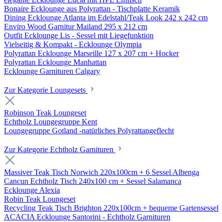
Bonaire Ecklounge aus Polyrattan - Tischplatte Keramik
Dining Ecklounge Atlanta im Edelstahl/Teak Look 242 x 242 cm
Enviro Wood Garnitur Mailand 295 x 212 cm
Outfit Ecklounge Lis - Sessel mit Liegefunktion
Vielseitig & Kompakt - Ecklounge Olympia
Polyrattan Ecklounge Marseille 127 x 207 cm + Hocker
Polyrattan Ecklounge Manhattan
Ecklounge Garnituren Calgary
Zur Kategorie Loungesets
Robinson Teak Loungeset
Echtholz Loungegruppe Kent
Loungegruppe Gotland -natürliches Polyrattangeflecht
Zur Kategorie Echtholz Garnituren
Massiver Teak Tisch Norwich 220x100cm + 6 Sessel Albenga
Cancun Echtholz Tisch 240x100 cm + Sessel Salamanca
Ecklounge Alexia
Robin Teak Loungeset
Recycling Teak Tisch Brighton 220x100cm + bequeme Gartensessel
ACACIA Ecklounge Santorini - Echtholz Garnituren