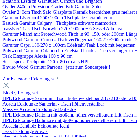
Echtholz Esstisch-Garnituren Cancun und Brighton
Ovaler 240cm Polystone Gartentisch Garnitur Salo
Ovaler 240cm Tisch Salo Glasplatte Kermik beschichtet grau meliert 
Garnitur Liverpool 250x100cm Tischplatte Ceramic grau
Esstisch Garnitur Calgary - Tischplatte schwarz marmoriert
massiver Teak Tisch Norwich 220x100cm + 6 Sessel Albenga
Garnitur Miami mit Protechwood Tisch in 90, 150, oder 200cm Läng
Polywood Garnitur Como - Tisch verlängerbar 160/210/260cm oder 
Garnitur Capri 180/270 x 100cm Edelstahl/Teak Look mit bequemen 
Polywood Garnitur Orlando im Edelstahl Look - Tisch verlängerbar 
Teak Essgruppe Alexia 160 x 90 cm
Set Jasper - Tischplatte 120 x 80 cm aus HPL
Enviro Wood Garnitur Parsons - jetzt zum Sonderpreis !
Zur Kategorie Ecklounges
Blocky Loungeset
HPL Ecklounge Santorini - Tisch höhenverstellbar 285x210 oder 21
Acacia Ecklounge Santorini - Tisch höhenverstellbar
Massive Accacia Ecklounge Barbados
HPL Ecklounge Beltona mit großem, höhenverstellbarem Lift Tisch in
HPL Ecklounge Baltimore mit großem, höhenverstellbarem Lift Tisc
Accacia Echtholz Ecklounge Kent
Teak Ecklounge Alexia
elegante Ecklounge Lucia mit HPL Lifttisch