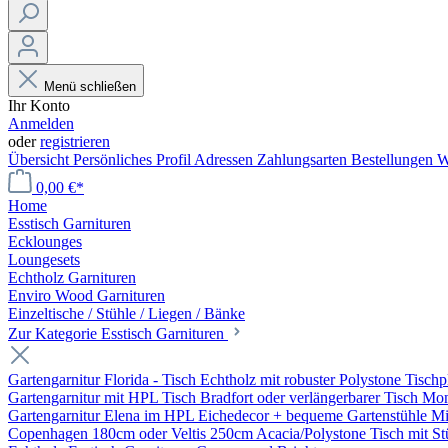
Menü schließen
Ihr Konto
Anmelden
oder
registrieren
Übersicht
Persönliches Profil
Adressen
Zahlungsarten
Bestellungen
W
0,00 €*
Home
Esstisch Garnituren
Ecklounges
Loungesets
Echtholz Garnituren
Enviro Wood Garnituren
Einzeltische / Stühle / Liegen / Bänke
Zur Kategorie Esstisch Garnituren
Gartengarnitur Florida - Tisch Echtholz mit robuster Polystone Tischp
Gartengarnitur mit HPL Tisch Bradfort oder verlängerbarer Tisch Mo
Gartengarnitur Elena im HPL Eichedecor + bequeme Gartenstühle Mil
Copenhagen 180cm oder Veltis 250cm Acacia/Polystone Tisch mit Stü