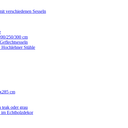
mit verschiedenen Sesseln
e
200/250/300 cm
Geflechtsesseln
+ Hochlehner Stühle
0x285 cm
 teak oder grau
h im Echtholzdekor