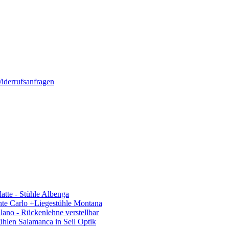
iderrufsanfragen
latte - Stühle Albenga
nte Carlo +Liegestühle Montana
ano - Rückenlehne verstellbar
hlen Salamanca in Seil Optik