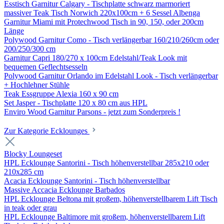
Esstisch Garnitur Calgary - Tischplatte schwarz marmoriert
massiver Teak Tisch Norwich 220x100cm + 6 Sessel Albenga
Garnitur Miami mit Protechwood Tisch in 90, 150, oder 200cm
Länge
Polywood Garnitur Como - Tisch verlängerbar 160/210/260cm oder
200/250/300 cm
Garnitur Capri 180/270 x 100cm Edelstahl/Teak Look mit
bequemen Geflechtsesseln
Polywood Garnitur Orlando im Edelstahl Look - Tisch verlängerbar
+ Hochlehner Stühle
Teak Essgruppe Alexia 160 x 90 cm
Set Jasper - Tischplatte 120 x 80 cm aus HPL
Enviro Wood Garnitur Parsons - jetzt zum Sonderpreis !
Zur Kategorie Ecklounges
Blocky Loungeset
HPL Ecklounge Santorini - Tisch höhenverstellbar 285x210 oder
210x285 cm
Acacia Ecklounge Santorini - Tisch höhenverstellbar
Massive Accacia Ecklounge Barbados
HPL Ecklounge Beltona mit großem, höhenverstellbarem Lift Tisch
in teak oder grau
HPL Ecklounge Baltimore mit großem, höhenverstellbarem Lift