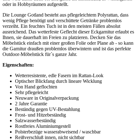
oder in Hobbyräumen aufgestellt.
Die Lounge Gotland besteht aus pflegeleichtem Polyrattan, dass
wenig Pflege benötigt und verschüttete Getränke problemlos
verzeiht. Ein feuchtes Tuch ist in den meisten Fällen absolut
ausreichend. Das wetterfeste Geflecht dieser Eckgarnitur erlaubt es
Ihnen, sie dauerhaft im Freien zu platzieren. Decken Sie das
Möbelstück einfach mit einer großen Folie oder Plane ab - so kann
die Garnitur draußen problemlos überwintern und ist das perfekte
Outdoor-Möbelstück für´s ganze Jahr.
Eigenschaften:
Wetterresistente, edle Fasern im Rattan-Look
Optischer Blickfang durch lineare Wicklung
Von Hand geflochten
Sehr pflegeleicht
Neuware in Originalverpackung
2 Jahre Garantie
Beständig gegen UV-Bestahlung
Frost- und Hitzebeständig
Salzwasserbeständig
Rostfreies Aluminiumgestell
Polsterbezüge wasserabweisend / waschbar
Reißverschluß innen, nicht sichtbar