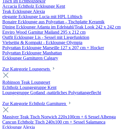
Tisch im Echtholzdekor
Accacia Echtholz Ecklounge Kent
Teak Ecklounge Alexia
elegante Ecklounge Lucia mit HPL Lifttisch
Bonaire Ecklounge aus Polyrattan - Tischplatte Keramik
Dining Ecklounge Atlanta im Edelstahl/Teak Look 242 x 242 cm
Enviro Wood Garnitur Mailand 295 x 212 cm
Outfit Ecklounge Lis - Sessel mit Liegefunktion
Vielseitig & Kompakt - Ecklounge Olympia
Polyrattan Ecklounge Marseille 127 x 207 cm + Hocker
Polyrattan Ecklounge Manhattan
Ecklounge Garnituren Calgary
Zur Kategorie Loungesets
Robinson Teak Loungeset
Echtholz Loungegruppe Kent
Loungegruppe Gotland -natürliches Polyrattangeflecht
Zur Kategorie Echtholz Garnituren
Massiver Teak Tisch Norwich 220x100cm + 6 Sessel Albenga
Cancun Echtholz Tisch 240x100 cm + Sessel Salamanca
Ecklounge Alexia