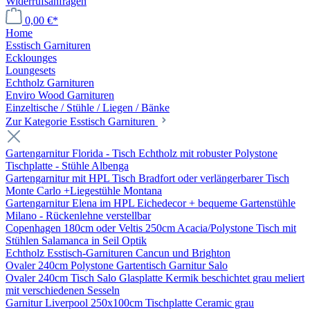
Widerrufsanfragen
0,00 €*
Home
Esstisch Garnituren
Ecklounges
Loungesets
Echtholz Garnituren
Enviro Wood Garnituren
Einzeltische / Stühle / Liegen / Bänke
Zur Kategorie Esstisch Garnituren
Gartengarnitur Florida - Tisch Echtholz mit robuster Polystone
Tischplatte - Stühle Albenga
Gartengarnitur mit HPL Tisch Bradfort oder verlängerbarer Tisch
Monte Carlo +Liegestühle Montana
Gartengarnitur Elena im HPL Eichedecor + bequeme Gartenstühle
Milano - Rückenlehne verstellbar
Copenhagen 180cm oder Veltis 250cm Acacia/Polystone Tisch mit
Stühlen Salamanca in Seil Optik
Echtholz Esstisch-Garnituren Cancun und Brighton
Ovaler 240cm Polystone Gartentisch Garnitur Salo
Ovaler 240cm Tisch Salo Glasplatte Kermik beschichtet grau meliert
mit verschiedenen Sesseln
Garnitur Liverpool 250x100cm Tischplatte Ceramic grau