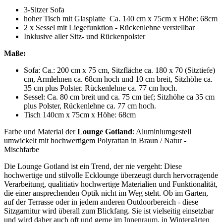
3-Sitzer Sofa
hoher Tisch mit Glasplatte Ca. 140 cm x 75cm x Höhe: 68cm
2 x Sessel mit Liegefunktion - Rückenlehne verstellbar
Inklusive aller Sitz- und Rückenpolster
Maße:
Sofa: Ca.: 200 cm x 75 cm, Sitzfläche ca. 180 x 70 (Sitztiefe)
cm, Armlehnen ca. 68cm hoch und 10 cm breit, Sitzhöhe ca.
35 cm plus Polster. Rückenlehne ca. 77 cm hoch.
Sessel: Ca. 80 cm breit und ca. 75 cm tief; Sitzhöhe ca 35 cm
plus Polster, Rückenlehne ca. 77 cm hoch.
Tisch 140cm x 75cm x Höhe: 68cm
Farbe und Material der
Lounge Gotland
: Aluminiumgestell
umwickelt mit hochwertigem Polyrattan in Braun / Natur -
Mischfarbe
Die Lounge Gotland ist ein Trend, der nie vergeht: Diese
hochwertige und stilvolle Ecklounge überzeugt durch hervorragende
Verarbeitung, qualitiativ hochwertige Materialien und Funktionalität,
die einer ansprechenden Optik nicht im Weg steht. Ob im Garten,
auf der Terrasse oder in jedem anderen Outdoorbereich - diese
Sitzgarnitur wird überall zum Blickfang. Sie ist vielseitig einsetzbar
und wird daher auch oft und gerne im Innenraum, in Wintergärten