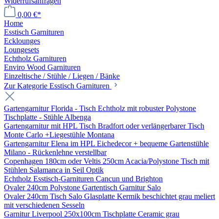
Widerrufsanfragen
0,00 €*
Home
Esstisch Garnituren
Ecklounges
Loungesets
Echtholz Garnituren
Enviro Wood Garnituren
Einzeltische / Stühle / Liegen / Bänke
Zur Kategorie Esstisch Garnituren
Gartengarnitur Florida - Tisch Echtholz mit robuster Polystone
Tischplatte - Stühle Albenga
Gartengarnitur mit HPL Tisch Bradfort oder verlängerbarer Tisch
Monte Carlo +Liegestühle Montana
Gartengarnitur Elena im HPL Eichedecor + bequeme Gartenstühle
Milano - Rückenlehne verstellbar
Copenhagen 180cm oder Veltis 250cm Acacia/Polystone Tisch mit
Stühlen Salamanca in Seil Optik
Echtholz Esstisch-Garnituren Cancun und Brighton
Ovaler 240cm Polystone Gartentisch Garnitur Salo
Ovaler 240cm Tisch Salo Glasplatte Kermik beschichtet grau meliert
mit verschiedenen Sesseln
Garnitur Liverpool 250x100cm Tischplatte Ceramic grau