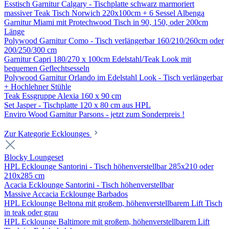
Esstisch Garnitur Calgary - Tischplatte schwarz marmoriert
massiver Teak Tisch Norwich 220x100cm + 6 Sessel Albenga
Garnitur Miami mit Protechwood Tisch in 90, 150, oder 200cm
Länge
Polywood Garnitur Como - Tisch verlängerbar 160/210/260cm oder
200/250/300 cm
Garnitur Capri 180/270 x 100cm Edelstahl/Teak Look mit
bequemen Geflechtsesseln
Polywood Garnitur Orlando im Edelstahl Look - Tisch verlängerbar
+ Hochlehner Stühle
Teak Essgruppe Alexia 160 x 90 cm
Set Jasper - Tischplatte 120 x 80 cm aus HPL
Enviro Wood Garnitur Parsons - jetzt zum Sonderpreis !
Zur Kategorie Ecklounges
Blocky Loungeset
HPL Ecklounge Santorini - Tisch höhenverstellbar 285x210 oder
210x285 cm
Acacia Ecklounge Santorini - Tisch höhenverstellbar
Massive Accacia Ecklounge Barbados
HPL Ecklounge Beltona mit großem, höhenverstellbarem Lift Tisch
in teak oder grau
HPL Ecklounge Baltimore mit großem, höhenverstellbarem Lift