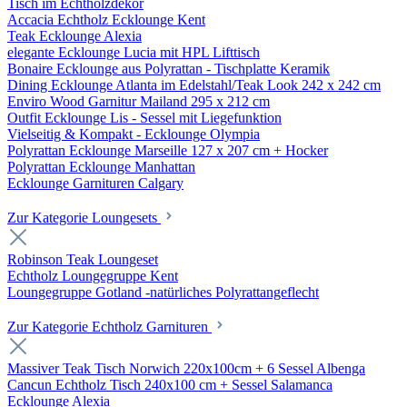
Tisch im Echtholzdekor
Accacia Echtholz Ecklounge Kent
Teak Ecklounge Alexia
elegante Ecklounge Lucia mit HPL Lifttisch
Bonaire Ecklounge aus Polyrattan - Tischplatte Keramik
Dining Ecklounge Atlanta im Edelstahl/Teak Look 242 x 242 cm
Enviro Wood Garnitur Mailand 295 x 212 cm
Outfit Ecklounge Lis - Sessel mit Liegefunktion
Vielseitig & Kompakt - Ecklounge Olympia
Polyrattan Ecklounge Marseille 127 x 207 cm + Hocker
Polyrattan Ecklounge Manhattan
Ecklounge Garnituren Calgary
Zur Kategorie Loungesets
Robinson Teak Loungeset
Echtholz Loungegruppe Kent
Loungegruppe Gotland -natürliches Polyrattangeflecht
Zur Kategorie Echtholz Garnituren
Massiver Teak Tisch Norwich 220x100cm + 6 Sessel Albenga
Cancun Echtholz Tisch 240x100 cm + Sessel Salamanca
Ecklounge Alexia