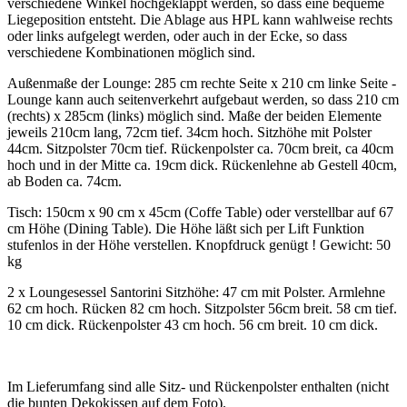
verschiedene Winkel hochgeklappt werden, so dass eine bequeme
Liegeposition entsteht. Die Ablage aus HPL kann wahlweise rechts
oder links aufgelegt werden, oder auch in der Ecke, so dass
verschiedene Kombinationen möglich sind.
Außenmaße der Lounge: 285 cm rechte Seite x 210 cm linke Seite -
Lounge kann auch seitenverkehrt aufgebaut werden, so dass 210 cm
(rechts) x 285cm (links) möglich sind. Maße der beiden Elemente
jeweils 210cm lang, 72cm tief. 34cm hoch. Sitzhöhe mit Polster
44cm. Sitzpolster 70cm tief. Rückenpolster ca. 70cm breit, ca 40cm
hoch und in der Mitte ca. 19cm dick. Rückenlehne ab Gestell 40cm,
ab Boden ca. 74cm.
Tisch: 150cm x 90 cm x 45cm (Coffe Table) oder verstellbar auf 67
cm Höhe (Dining Table). Die Höhe läßt sich per Lift Funktion
stufenlos in der Höhe verstellen. Knopfdruck genügt ! Gewicht: 50
kg
2 x Loungesessel Santorini
Sitzhöhe: 47 cm mit Polster. Armlehne
62 cm hoch. Rücken 82 cm hoch. Sitzpolster 56cm breit. 58 cm tief.
10 cm dick. Rückenpolster 43 cm hoch. 56 cm breit. 10 cm dick.
Im Lieferumfang sind alle Sitz- und Rückenpolster enthalten (nicht
die bunten Dekokissen auf dem Foto).