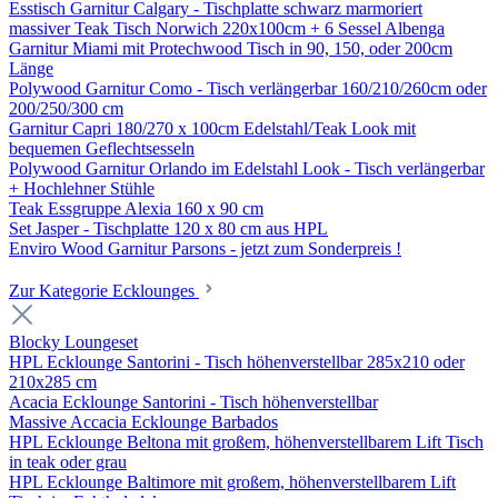
Esstisch Garnitur Calgary - Tischplatte schwarz marmoriert
massiver Teak Tisch Norwich 220x100cm + 6 Sessel Albenga
Garnitur Miami mit Protechwood Tisch in 90, 150, oder 200cm
Länge
Polywood Garnitur Como - Tisch verlängerbar 160/210/260cm oder
200/250/300 cm
Garnitur Capri 180/270 x 100cm Edelstahl/Teak Look mit
bequemen Geflechtsesseln
Polywood Garnitur Orlando im Edelstahl Look - Tisch verlängerbar
+ Hochlehner Stühle
Teak Essgruppe Alexia 160 x 90 cm
Set Jasper - Tischplatte 120 x 80 cm aus HPL
Enviro Wood Garnitur Parsons - jetzt zum Sonderpreis !
Zur Kategorie Ecklounges
Blocky Loungeset
HPL Ecklounge Santorini - Tisch höhenverstellbar 285x210 oder
210x285 cm
Acacia Ecklounge Santorini - Tisch höhenverstellbar
Massive Accacia Ecklounge Barbados
HPL Ecklounge Beltona mit großem, höhenverstellbarem Lift Tisch
in teak oder grau
HPL Ecklounge Baltimore mit großem, höhenverstellbarem Lift