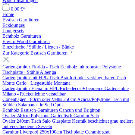
Widerrufsanfragen
0,00 €*
Home
Esstisch Garnituren
Ecklounges
Loungesets
Echtholz Garnituren
Enviro Wood Garnituren
Einzeltische / Stühle / Liegen / Bänke
Zur Kategorie Esstisch Garnituren
Gartengarnitur Florida - Tisch Echtholz mit robuster Polystone
Tischplatte - Stühle Albenga
Gartengarnitur mit HPL Tisch Bradfort oder verlängerbarer Tisch
Monte Carlo +Liegestühle Montana
Gartengarnitur Elena im HPL Eichedecor + bequeme Gartenstühle
Milano - Rückenlehne verstellbar
Copenhagen 180cm oder Veltis 250cm Acacia/Polystone Tisch mit
Stühlen Salamanca in Seil Optik
Echtholz Esstisch-Garnituren Cancun und Brighton
Ovaler 240cm Polystone Gartentisch Garnitur Salo
Ovaler 240cm Tisch Salo Glasplatte Kermik beschichtet grau meliert
mit verschiedenen Sesseln
Garnitur Liverpool 250x100cm Tischplatte Ceramic grau