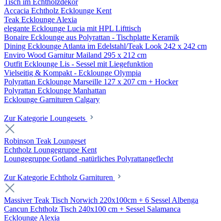
Tisch im Echtholzdekor
Accacia Echtholz Ecklounge Kent
Teak Ecklounge Alexia
elegante Ecklounge Lucia mit HPL Lifttisch
Bonaire Ecklounge aus Polyrattan - Tischplatte Keramik
Dining Ecklounge Atlanta im Edelstahl/Teak Look 242 x 242 cm
Enviro Wood Garnitur Mailand 295 x 212 cm
Outfit Ecklounge Lis - Sessel mit Liegefunktion
Vielseitig & Kompakt - Ecklounge Olympia
Polyrattan Ecklounge Marseille 127 x 207 cm + Hocker
Polyrattan Ecklounge Manhattan
Ecklounge Garnituren Calgary
Zur Kategorie Loungesets
Robinson Teak Loungeset
Echtholz Loungegruppe Kent
Loungegruppe Gotland -natürliches Polyrattangeflecht
Zur Kategorie Echtholz Garnituren
Massiver Teak Tisch Norwich 220x100cm + 6 Sessel Albenga
Cancun Echtholz Tisch 240x100 cm + Sessel Salamanca
Ecklounge Alexia