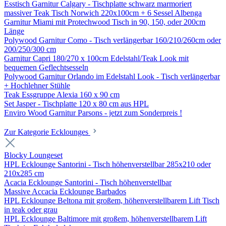
Esstisch Garnitur Calgary - Tischplatte schwarz marmoriert
massiver Teak Tisch Norwich 220x100cm + 6 Sessel Albenga
Garnitur Miami mit Protechwood Tisch in 90, 150, oder 200cm
Länge
Polywood Garnitur Como - Tisch verlängerbar 160/210/260cm oder
200/250/300 cm
Garnitur Capri 180/270 x 100cm Edelstahl/Teak Look mit
bequemen Geflechtsesseln
Polywood Garnitur Orlando im Edelstahl Look - Tisch verlängerbar
+ Hochlehner Stühle
Teak Essgruppe Alexia 160 x 90 cm
Set Jasper - Tischplatte 120 x 80 cm aus HPL
Enviro Wood Garnitur Parsons - jetzt zum Sonderpreis !
Zur Kategorie Ecklounges
Blocky Loungeset
HPL Ecklounge Santorini - Tisch höhenverstellbar 285x210 oder
210x285 cm
Acacia Ecklounge Santorini - Tisch höhenverstellbar
Massive Accacia Ecklounge Barbados
HPL Ecklounge Beltona mit großem, höhenverstellbarem Lift Tisch
in teak oder grau
HPL Ecklounge Baltimore mit großem, höhenverstellbarem Lift