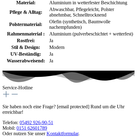
Material:
Aluminium in wetterfester Beschichtung
Abwaschbar
, Pflegeleicht
, Polster
Pflege & Alltag:
abnehmbar
, Schnelltrocknend
Olefin (synthetisch, Baumwolle
Polstermaterial:
nachempfunden)
Rahmenmaterial :
Aluminium (pulverbeschichtet + wetterfest)
Rostfrei:
Ja
Stil & Design:
Modern
UV-Beständig:
Ja
Wasserabweisend:
Ja
Service-Hotline
Sie haben noch eine Frage?
[email protected]
Rund um die Uhr
erreichbar!
Telefon:
05492 926-90-51
Mobil:
0151 62601789
Oder nutzen Sie unser
Kontaktformular
.