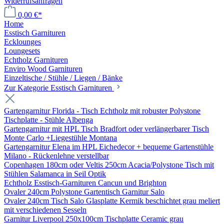
Widerrufsanfragen
0,00 €*
Home
Esstisch Garnituren
Ecklounges
Loungesets
Echtholz Garnituren
Enviro Wood Garnituren
Einzeltische / Stühle / Liegen / Bänke
Zur Kategorie Esstisch Garnituren
Gartengarnitur Florida - Tisch Echtholz mit robuster Polystone
Tischplatte - Stühle Albenga
Gartengarnitur mit HPL Tisch Bradfort oder verlängerbarer Tisch
Monte Carlo +Liegestühle Montana
Gartengarnitur Elena im HPL Eichedecor + bequeme Gartenstühle
Milano - Rückenlehne verstellbar
Copenhagen 180cm oder Veltis 250cm Acacia/Polystone Tisch mit
Stühlen Salamanca in Seil Optik
Echtholz Esstisch-Garnituren Cancun und Brighton
Ovaler 240cm Polystone Gartentisch Garnitur Salo
Ovaler 240cm Tisch Salo Glasplatte Kermik beschichtet grau meliert
mit verschiedenen Sesseln
Garnitur Liverpool 250x100cm Tischplatte Ceramic grau