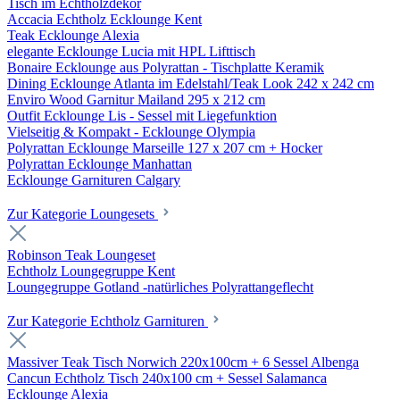
Tisch im Echtholzdekor
Accacia Echtholz Ecklounge Kent
Teak Ecklounge Alexia
elegante Ecklounge Lucia mit HPL Lifttisch
Bonaire Ecklounge aus Polyrattan - Tischplatte Keramik
Dining Ecklounge Atlanta im Edelstahl/Teak Look 242 x 242 cm
Enviro Wood Garnitur Mailand 295 x 212 cm
Outfit Ecklounge Lis - Sessel mit Liegefunktion
Vielseitig & Kompakt - Ecklounge Olympia
Polyrattan Ecklounge Marseille 127 x 207 cm + Hocker
Polyrattan Ecklounge Manhattan
Ecklounge Garnituren Calgary
Zur Kategorie Loungesets
Robinson Teak Loungeset
Echtholz Loungegruppe Kent
Loungegruppe Gotland -natürliches Polyrattangeflecht
Zur Kategorie Echtholz Garnituren
Massiver Teak Tisch Norwich 220x100cm + 6 Sessel Albenga
Cancun Echtholz Tisch 240x100 cm + Sessel Salamanca
Ecklounge Alexia