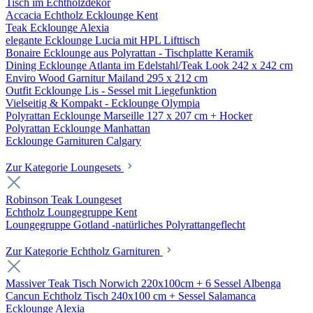
Tisch im Echtholzdekor
Accacia Echtholz Ecklounge Kent
Teak Ecklounge Alexia
elegante Ecklounge Lucia mit HPL Lifttisch
Bonaire Ecklounge aus Polyrattan - Tischplatte Keramik
Dining Ecklounge Atlanta im Edelstahl/Teak Look 242 x 242 cm
Enviro Wood Garnitur Mailand 295 x 212 cm
Outfit Ecklounge Lis - Sessel mit Liegefunktion
Vielseitig & Kompakt - Ecklounge Olympia
Polyrattan Ecklounge Marseille 127 x 207 cm + Hocker
Polyrattan Ecklounge Manhattan
Ecklounge Garnituren Calgary
Zur Kategorie Loungesets
Robinson Teak Loungeset
Echtholz Loungegruppe Kent
Loungegruppe Gotland -natürliches Polyrattangeflecht
Zur Kategorie Echtholz Garnituren
Massiver Teak Tisch Norwich 220x100cm + 6 Sessel Albenga
Cancun Echtholz Tisch 240x100 cm + Sessel Salamanca
Ecklounge Alexia