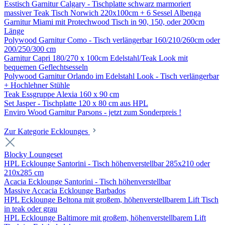
Esstisch Garnitur Calgary - Tischplatte schwarz marmoriert
massiver Teak Tisch Norwich 220x100cm + 6 Sessel Albenga
Garnitur Miami mit Protechwood Tisch in 90, 150, oder 200cm
Länge
Polywood Garnitur Como - Tisch verlängerbar 160/210/260cm oder
200/250/300 cm
Garnitur Capri 180/270 x 100cm Edelstahl/Teak Look mit
bequemen Geflechtsesseln
Polywood Garnitur Orlando im Edelstahl Look - Tisch verlängerbar
+ Hochlehner Stühle
Teak Essgruppe Alexia 160 x 90 cm
Set Jasper - Tischplatte 120 x 80 cm aus HPL
Enviro Wood Garnitur Parsons - jetzt zum Sonderpreis !
Zur Kategorie Ecklounges
Blocky Loungeset
HPL Ecklounge Santorini - Tisch höhenverstellbar 285x210 oder
210x285 cm
Acacia Ecklounge Santorini - Tisch höhenverstellbar
Massive Accacia Ecklounge Barbados
HPL Ecklounge Beltona mit großem, höhenverstellbarem Lift Tisch
in teak oder grau
HPL Ecklounge Baltimore mit großem, höhenverstellbarem Lift