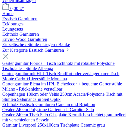
Widerrufsanfragen
0,00 €*
Home
Esstisch Garnituren
Ecklounges
Loungesets
Echtholz Garnituren
Enviro Wood Garnituren
Einzeltische / Stühle / Liegen / Bänke
Zur Kategorie Esstisch Garnituren
Gartengarnitur Florida - Tisch Echtholz mit robuster Polystone
Tischplatte - Stühle Albenga
Gartengarnitur mit HPL Tisch Bradfort oder verlängerbarer Tisch
Monte Carlo +Liegestühle Montana
Gartengarnitur Elena im HPL Eichedecor + bequeme Gartenstühle
Milano - Rückenlehne verstellbar
Copenhagen 180cm oder Veltis 250cm Acacia/Polystone Tisch mit
Stühlen Salamanca in Seil Optik
Echtholz Esstisch-Garnituren Cancun und Brighton
Ovaler 240cm Polystone Gartentisch Garnitur Salo
Ovaler 240cm Tisch Salo Glasplatte Kermik beschichtet grau meliert
mit verschiedenen Sesseln
Garnitur Liverpool 250x100cm Tischplatte Ceramic grau