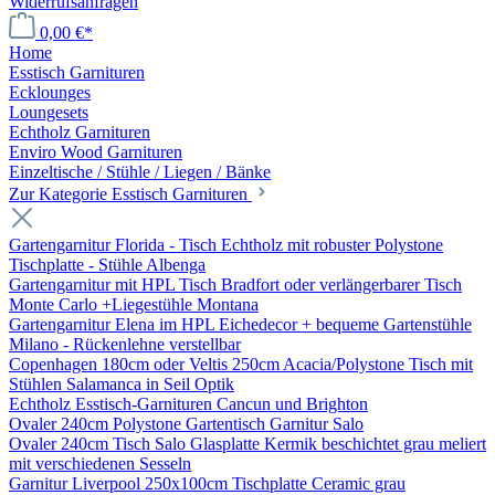
Widerrufsanfragen
0,00 €*
Home
Esstisch Garnituren
Ecklounges
Loungesets
Echtholz Garnituren
Enviro Wood Garnituren
Einzeltische / Stühle / Liegen / Bänke
Zur Kategorie Esstisch Garnituren
Gartengarnitur Florida - Tisch Echtholz mit robuster Polystone
Tischplatte - Stühle Albenga
Gartengarnitur mit HPL Tisch Bradfort oder verlängerbarer Tisch
Monte Carlo +Liegestühle Montana
Gartengarnitur Elena im HPL Eichedecor + bequeme Gartenstühle
Milano - Rückenlehne verstellbar
Copenhagen 180cm oder Veltis 250cm Acacia/Polystone Tisch mit
Stühlen Salamanca in Seil Optik
Echtholz Esstisch-Garnituren Cancun und Brighton
Ovaler 240cm Polystone Gartentisch Garnitur Salo
Ovaler 240cm Tisch Salo Glasplatte Kermik beschichtet grau meliert
mit verschiedenen Sesseln
Garnitur Liverpool 250x100cm Tischplatte Ceramic grau