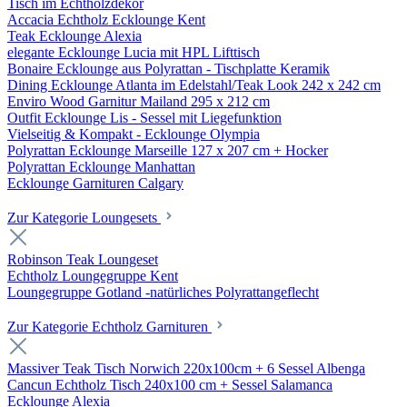
Tisch im Echtholzdekor
Accacia Echtholz Ecklounge Kent
Teak Ecklounge Alexia
elegante Ecklounge Lucia mit HPL Lifttisch
Bonaire Ecklounge aus Polyrattan - Tischplatte Keramik
Dining Ecklounge Atlanta im Edelstahl/Teak Look 242 x 242 cm
Enviro Wood Garnitur Mailand 295 x 212 cm
Outfit Ecklounge Lis - Sessel mit Liegefunktion
Vielseitig & Kompakt - Ecklounge Olympia
Polyrattan Ecklounge Marseille 127 x 207 cm + Hocker
Polyrattan Ecklounge Manhattan
Ecklounge Garnituren Calgary
Zur Kategorie Loungesets
Robinson Teak Loungeset
Echtholz Loungegruppe Kent
Loungegruppe Gotland -natürliches Polyrattangeflecht
Zur Kategorie Echtholz Garnituren
Massiver Teak Tisch Norwich 220x100cm + 6 Sessel Albenga
Cancun Echtholz Tisch 240x100 cm + Sessel Salamanca
Ecklounge Alexia