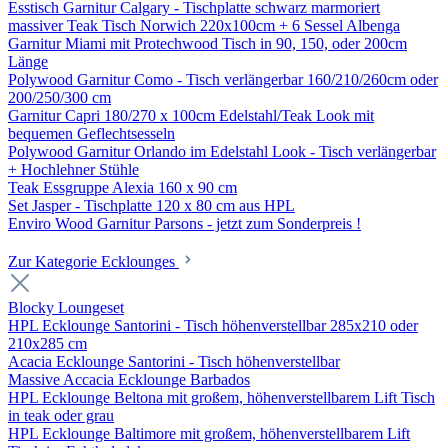
Esstisch Garnitur Calgary - Tischplatte schwarz marmoriert
massiver Teak Tisch Norwich 220x100cm + 6 Sessel Albenga
Garnitur Miami mit Protechwood Tisch in 90, 150, oder 200cm
Länge
Polywood Garnitur Como - Tisch verlängerbar 160/210/260cm oder
200/250/300 cm
Garnitur Capri 180/270 x 100cm Edelstahl/Teak Look mit
bequemen Geflechtsesseln
Polywood Garnitur Orlando im Edelstahl Look - Tisch verlängerbar
+ Hochlehner Stühle
Teak Essgruppe Alexia 160 x 90 cm
Set Jasper - Tischplatte 120 x 80 cm aus HPL
Enviro Wood Garnitur Parsons - jetzt zum Sonderpreis !
Zur Kategorie Ecklounges
Blocky Loungeset
HPL Ecklounge Santorini - Tisch höhenverstellbar 285x210 oder
210x285 cm
Acacia Ecklounge Santorini - Tisch höhenverstellbar
Massive Accacia Ecklounge Barbados
HPL Ecklounge Beltona mit großem, höhenverstellbarem Lift Tisch
in teak oder grau
HPL Ecklounge Baltimore mit großem, höhenverstellbarem Lift