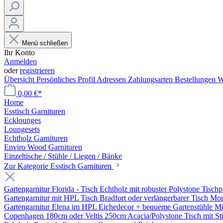
Menü schließen
Ihr Konto
Anmelden
oder
registrieren
Übersicht
Persönliches Profil
Adressen
Zahlungsarten
Bestellungen
W
0,00 €*
Home
Esstisch Garnituren
Ecklounges
Loungesets
Echtholz Garnituren
Enviro Wood Garnituren
Einzeltische / Stühle / Liegen / Bänke
Zur Kategorie Esstisch Garnituren
Gartengarnitur Florida - Tisch Echtholz mit robuster Polystone Tischp
Gartengarnitur mit HPL Tisch Bradfort oder verlängerbarer Tisch Mo
Gartengarnitur Elena im HPL Eichedecor + bequeme Gartenstühle Mil
Copenhagen 180cm oder Veltis 250cm Acacia/Polystone Tisch mit Stü