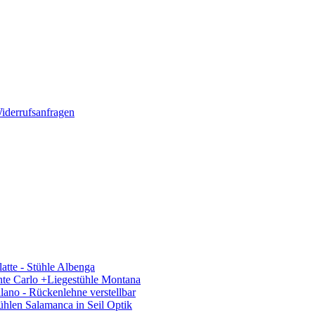
iderrufsanfragen
latte - Stühle Albenga
nte Carlo +Liegestühle Montana
ano - Rückenlehne verstellbar
hlen Salamanca in Seil Optik