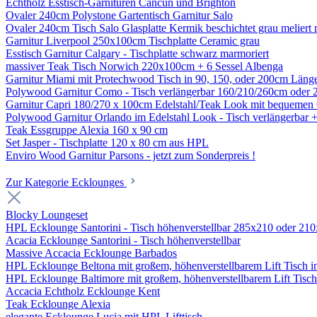
Echtholz Esstisch-Garnituren Cancun und Brighton
Ovaler 240cm Polystone Gartentisch Garnitur Salo
Ovaler 240cm Tisch Salo Glasplatte Kermik beschichtet grau meliert 
Garnitur Liverpool 250x100cm Tischplatte Ceramic grau
Esstisch Garnitur Calgary - Tischplatte schwarz marmoriert
massiver Teak Tisch Norwich 220x100cm + 6 Sessel Albenga
Garnitur Miami mit Protechwood Tisch in 90, 150, oder 200cm Läng
Polywood Garnitur Como - Tisch verlängerbar 160/210/260cm oder 
Garnitur Capri 180/270 x 100cm Edelstahl/Teak Look mit bequemen 
Polywood Garnitur Orlando im Edelstahl Look - Tisch verlängerbar 
Teak Essgruppe Alexia 160 x 90 cm
Set Jasper - Tischplatte 120 x 80 cm aus HPL
Enviro Wood Garnitur Parsons - jetzt zum Sonderpreis !
Zur Kategorie Ecklounges
Blocky Loungeset
HPL Ecklounge Santorini - Tisch höhenverstellbar 285x210 oder 21
Acacia Ecklounge Santorini - Tisch höhenverstellbar
Massive Accacia Ecklounge Barbados
HPL Ecklounge Beltona mit großem, höhenverstellbarem Lift Tisch in
HPL Ecklounge Baltimore mit großem, höhenverstellbarem Lift Tisc
Accacia Echtholz Ecklounge Kent
Teak Ecklounge Alexia
elegante Ecklounge Lucia mit HPL Lifttisch