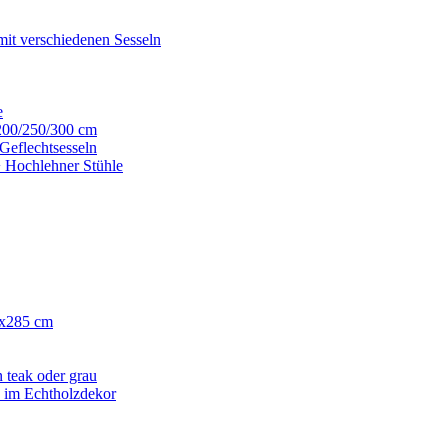
mit verschiedenen Sesseln
e
200/250/300 cm
Geflechtsesseln
+ Hochlehner Stühle
0x285 cm
 teak oder grau
h im Echtholzdekor