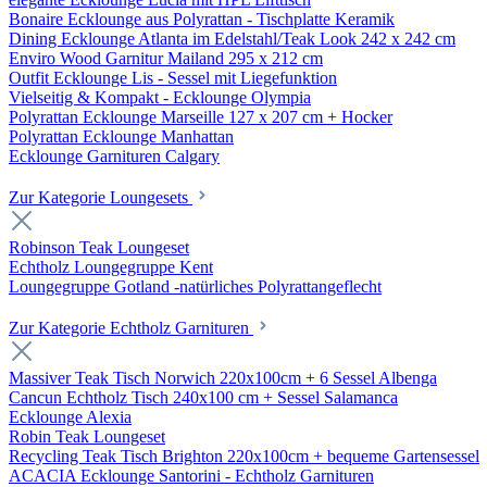
Bonaire Ecklounge aus Polyrattan - Tischplatte Keramik
Dining Ecklounge Atlanta im Edelstahl/Teak Look 242 x 242 cm
Enviro Wood Garnitur Mailand 295 x 212 cm
Outfit Ecklounge Lis - Sessel mit Liegefunktion
Vielseitig & Kompakt - Ecklounge Olympia
Polyrattan Ecklounge Marseille 127 x 207 cm + Hocker
Polyrattan Ecklounge Manhattan
Ecklounge Garnituren Calgary
Zur Kategorie Loungesets
Robinson Teak Loungeset
Echtholz Loungegruppe Kent
Loungegruppe Gotland -natürliches Polyrattangeflecht
Zur Kategorie Echtholz Garnituren
Massiver Teak Tisch Norwich 220x100cm + 6 Sessel Albenga
Cancun Echtholz Tisch 240x100 cm + Sessel Salamanca
Ecklounge Alexia
Robin Teak Loungeset
Recycling Teak Tisch Brighton 220x100cm + bequeme Gartensessel
ACACIA Ecklounge Santorini - Echtholz Garnituren