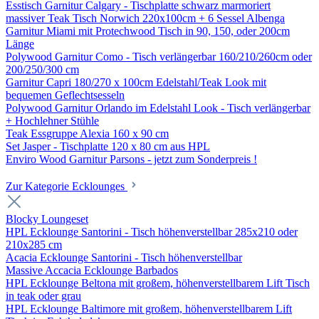
Esstisch Garnitur Calgary - Tischplatte schwarz marmoriert
massiver Teak Tisch Norwich 220x100cm + 6 Sessel Albenga
Garnitur Miami mit Protechwood Tisch in 90, 150, oder 200cm
Länge
Polywood Garnitur Como - Tisch verlängerbar 160/210/260cm oder
200/250/300 cm
Garnitur Capri 180/270 x 100cm Edelstahl/Teak Look mit
bequemen Geflechtsesseln
Polywood Garnitur Orlando im Edelstahl Look - Tisch verlängerbar
+ Hochlehner Stühle
Teak Essgruppe Alexia 160 x 90 cm
Set Jasper - Tischplatte 120 x 80 cm aus HPL
Enviro Wood Garnitur Parsons - jetzt zum Sonderpreis !
Zur Kategorie Ecklounges
Blocky Loungeset
HPL Ecklounge Santorini - Tisch höhenverstellbar 285x210 oder
210x285 cm
Acacia Ecklounge Santorini - Tisch höhenverstellbar
Massive Accacia Ecklounge Barbados
HPL Ecklounge Beltona mit großem, höhenverstellbarem Lift Tisch
in teak oder grau
HPL Ecklounge Baltimore mit großem, höhenverstellbarem Lift