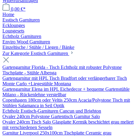
Widerrufsanfragen
0,00 €*
Home
Esstisch Garnituren
Ecklounges
Loungesets
Echtholz Garnituren
Enviro Wood Garnituren
Einzeltische / Stühle / Liegen / Bänke
Zur Kategorie Esstisch Garnituren
Gartengarnitur Florida - Tisch Echtholz mit robuster Polystone
Tischplatte - Stühle Albenga
Gartengarnitur mit HPL Tisch Bradfort oder verlängerbarer Tisch
Monte Carlo +Liegestühle Montana
Gartengarnitur Elena im HPL Eichedecor + bequeme Gartenstühle
Milano - Rückenlehne verstellbar
Copenhagen 180cm oder Veltis 250cm Acacia/Polystone Tisch mit
Stühlen Salamanca in Seil Optik
Echtholz Esstisch-Garnituren Cancun und Brighton
Ovaler 240cm Polystone Gartentisch Garnitur Salo
Ovaler 240cm Tisch Salo Glasplatte Kermik beschichtet grau meliert
mit verschiedenen Sesseln
Garnitur Liverpool 250x100cm Tischplatte Ceramic grau