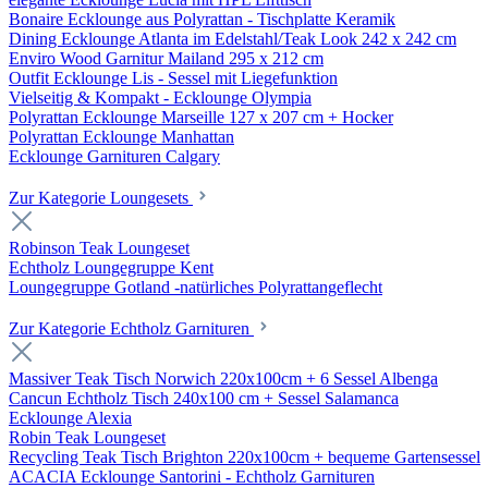
Bonaire Ecklounge aus Polyrattan - Tischplatte Keramik
Dining Ecklounge Atlanta im Edelstahl/Teak Look 242 x 242 cm
Enviro Wood Garnitur Mailand 295 x 212 cm
Outfit Ecklounge Lis - Sessel mit Liegefunktion
Vielseitig & Kompakt - Ecklounge Olympia
Polyrattan Ecklounge Marseille 127 x 207 cm + Hocker
Polyrattan Ecklounge Manhattan
Ecklounge Garnituren Calgary
Zur Kategorie Loungesets
Robinson Teak Loungeset
Echtholz Loungegruppe Kent
Loungegruppe Gotland -natürliches Polyrattangeflecht
Zur Kategorie Echtholz Garnituren
Massiver Teak Tisch Norwich 220x100cm + 6 Sessel Albenga
Cancun Echtholz Tisch 240x100 cm + Sessel Salamanca
Ecklounge Alexia
Robin Teak Loungeset
Recycling Teak Tisch Brighton 220x100cm + bequeme Gartensessel
ACACIA Ecklounge Santorini - Echtholz Garnituren