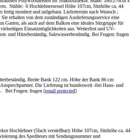
eschraubten Polywoodleisten im Teakholzdekor. Maße: 180/270cm x
chern. Stühle: 6 Hochlehnersessel Höhe 107cm, Sitzhöhe ca. 44
s fertig montiert und aufgebaut. Liefertermin nach Wunsch ;
 Sie erhalten von dem zuständigen Auslieferungsservice eine
ten, als auch auf dem Balkon eine ideales Sitzgruppe für
vielseitigen Einsatzmöglichkeiten aus. Wetterfest und UV-
ost- und Hitzebeständig, Salzwasserbeständig. Bei Fragen: fragen
tterbeständig. Breite Bank 122 cm. Höhe der Bank 86 cm
nsprechpartner. Die Lieferung ist bundesweit -frei Haus- und
en. Bei Fragen: fragen
[email protected]
kor Hochlehner (5fach verstellbar): Höhe 107cm, Sitzhöhe ca. 44
Avisierung des Spediteurs mit Sendungsnummer und