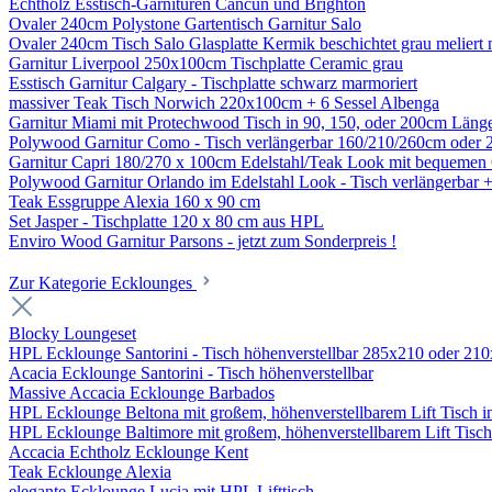
Echtholz Esstisch-Garnituren Cancun und Brighton
Ovaler 240cm Polystone Gartentisch Garnitur Salo
Ovaler 240cm Tisch Salo Glasplatte Kermik beschichtet grau meliert 
Garnitur Liverpool 250x100cm Tischplatte Ceramic grau
Esstisch Garnitur Calgary - Tischplatte schwarz marmoriert
massiver Teak Tisch Norwich 220x100cm + 6 Sessel Albenga
Garnitur Miami mit Protechwood Tisch in 90, 150, oder 200cm Läng
Polywood Garnitur Como - Tisch verlängerbar 160/210/260cm oder 
Garnitur Capri 180/270 x 100cm Edelstahl/Teak Look mit bequemen 
Polywood Garnitur Orlando im Edelstahl Look - Tisch verlängerbar 
Teak Essgruppe Alexia 160 x 90 cm
Set Jasper - Tischplatte 120 x 80 cm aus HPL
Enviro Wood Garnitur Parsons - jetzt zum Sonderpreis !
Zur Kategorie Ecklounges
Blocky Loungeset
HPL Ecklounge Santorini - Tisch höhenverstellbar 285x210 oder 21
Acacia Ecklounge Santorini - Tisch höhenverstellbar
Massive Accacia Ecklounge Barbados
HPL Ecklounge Beltona mit großem, höhenverstellbarem Lift Tisch in
HPL Ecklounge Baltimore mit großem, höhenverstellbarem Lift Tisc
Accacia Echtholz Ecklounge Kent
Teak Ecklounge Alexia
elegante Ecklounge Lucia mit HPL Lifttisch