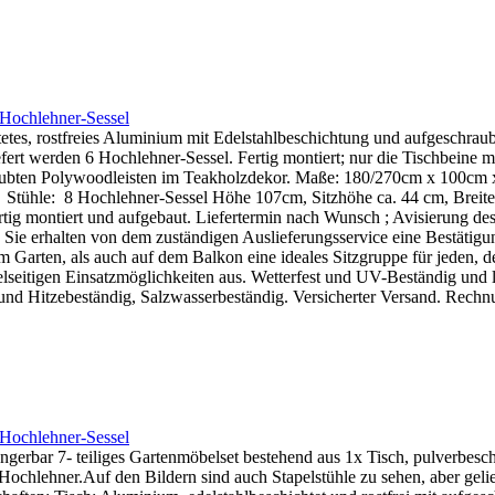
Hochlehner-Sessel
htetes, rostfreies Aluminium mit Edelstahlbeschichtung und aufgeschr
liefert werden 6 Hochlehner-Sessel. Fertig montiert; nur die Tischbein
raubten Polywoodleisten im Teakholzdekor. Maße: 180/270cm x 100cm x 
. Stühle: 8 Hochlehner-Sessel Höhe 107cm, Sitzhöhe ca. 44 cm, Breite
fertig montiert und aufgebaut. Liefertermin nach Wunsch ; Avisierung 
n. Sie erhalten von dem zuständigen Auslieferungsservice eine Bestätig
s auch auf dem Balkon eine ideales Sitzgruppe für jeden, der e
lseitigen Einsatzmöglichkeiten aus. Wetterfest und UV-Beständig und l
und Hitzebeständig, Salzwasserbeständig. Versicherter Versand. Rechnu
Hochlehner-Sessel
gerbar 7- teiliges Gartenmöbelset bestehend aus 1x Tisch, pulverbesch
chlehner.Auf den Bildern sind auch Stapelstühle zu sehen, aber gelief