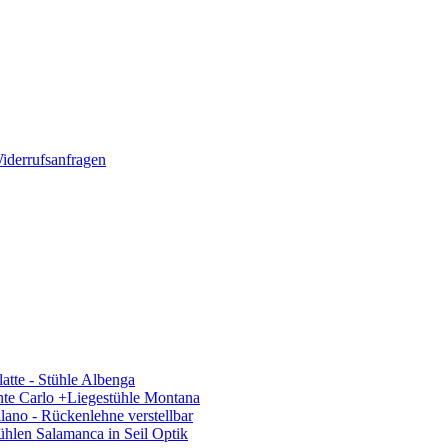
iderrufsanfragen
latte - Stühle Albenga
nte Carlo +Liegestühle Montana
ano - Rückenlehne verstellbar
hlen Salamanca in Seil Optik