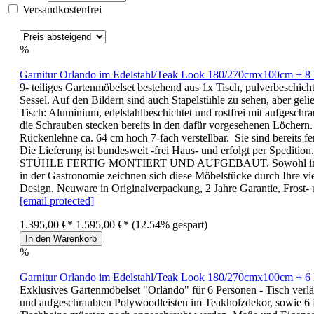
Versandkostenfrei
%
Garnitur Orlando im Edelstahl/Teak Look 180/270cmx100cm + 8 
9- teiliges Gartenmöbelset bestehend aus 1x Tisch, pulverbeschic
Sessel. Auf den Bildern sind auch Stapelstühle zu sehen, aber ge
Tisch: Aluminium, edelstahlbeschichtet und rostfrei mit aufgesch
die Schrauben stecken bereits in den dafür vorgesehenen Löchern
Rückenlehne ca. 64 cm hoch 7-fach verstellbar. Sie sind bereits 
Die Lieferung ist bundesweit -frei Haus- und erfolgt per Speditio
STÜHLE FERTIG MONTIERT UND AUFGEBAUT. Sowohl im Garten, al
in der Gastronomie zeichnen sich diese Möbelstücke durch Ihre vie
Design. Neuware in Originalverpackung, 2 Jahre Garantie, Frost- 
[email protected]
1.395,00 €*
1.595,00 €*
(12.54% gespart)
In den Warenkorb
%
Garnitur Orlando im Edelstahl/Teak Look 180/270cmx100cm + 6 
Exklusives Gartenmöbelset "Orlando" für 6 Personen - Tisch verlän
und aufgeschraubten Polywoodleisten im Teakholzdekor, sowie 6 Ho