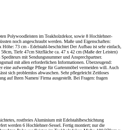
aubten Polywoodleisten im Teakholzdekor, sowie 8 Hochlehner-
e müssten noch angeschraubt werden. Maße und Eigenschaften:
Höhe: 73 cm - Edelstahl-beschichtet Der Aufbau ist sehr einfach,
 58cm, Tiefe 47cm Sitzfläche ca. 47 x 42 cm (Maße der Leisten)
des Spediteurs mit Sendungsnummer und Ansprechpartner.
ungsmail mit allen erforderlichen Informationen. Überzeugend:
ine aufwendige Pflege für Gartenmöbel vermeiden will. Auch
ässt sich problemlos abwaschen. Sehr pflegeleicht Zeitloses
ng auf Ihren Namen/ Firma ausgestellt. Bei Fragen: fragen
ichtetes, rostfreies Aluminium mit Edelstahlbeschichtung
ert werden 6 Hochlehner-Sessel. Fertig montiert; nur die