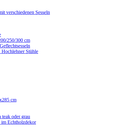
mit verschiedenen Sesseln
e
200/250/300 cm
Geflechtsesseln
+ Hochlehner Stühle
0x285 cm
 teak oder grau
h im Echtholzdekor