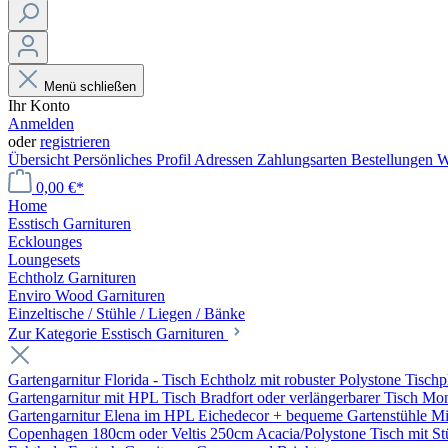
Menü schließen
Ihr Konto
Anmelden
oder
registrieren
Übersicht
Persönliches Profil
Adressen
Zahlungsarten
Bestellungen
W
0,00 €*
Home
Esstisch Garnituren
Ecklounges
Loungesets
Echtholz Garnituren
Enviro Wood Garnituren
Einzeltische / Stühle / Liegen / Bänke
Zur Kategorie Esstisch Garnituren
Gartengarnitur Florida - Tisch Echtholz mit robuster Polystone Tischp
Gartengarnitur mit HPL Tisch Bradfort oder verlängerbarer Tisch Mo
Gartengarnitur Elena im HPL Eichedecor + bequeme Gartenstühle Mil
Copenhagen 180cm oder Veltis 250cm Acacia/Polystone Tisch mit Stü