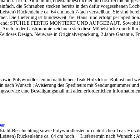
aften: Tisch: Aluminium, edelstahlbeschichtet und rostfrei mit aufg
 einfach, die Schrauben stecken bereits in den dafür vorgesehenen Lö
eisten) Rückenlehne ca. 64 cm hoch 7-fach verstellbar. Sie sind bereit
. Die Lieferung ist bundesweit -frei Haus- und erfolgt per Spedition.
berzeugend: STÜHLE FERTIG MONTIERT UND AUFGEBAUT. Sowohl im Gar
. Auch in der Gastronomie zeichnen sich diese Möbelstücke durch Ihre 
 Zeitloses Design. Neuware in Originalverpackung, 2 Jahre Garantie, Fr
owie Polywoodleisten im natürlichen Teak Holzdekor. Robust und we
min nach Wunsch ; Avisierung des Spediteurs mit Sendungsnummer und A
ungsservice eine Bestätigungsmail mit allen erforderlichen Information
bar
lstahl-Beschichtung sowie Polywoodleisten im natürlichen Teak Holzde
er Leisten) Rückenlehne ca. 64 cm hoch Liefertermin nach Wunsch ; 