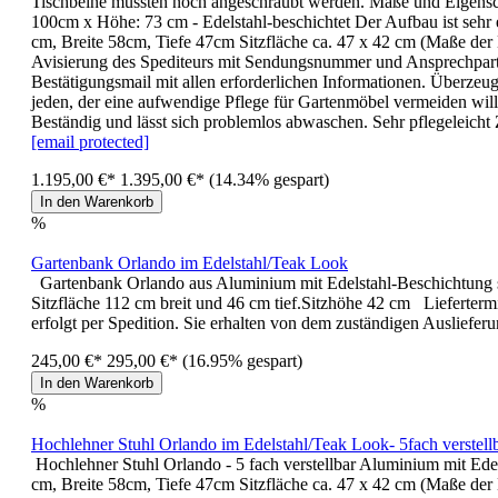
Tischbeine müssten noch angeschraubt werden. Maße und Eigensch
100cm x Höhe: 73 cm - Edelstahl-beschichtet Der Aufbau ist sehr
cm, Breite 58cm, Tiefe 47cm Sitzfläche ca. 47 x 42 cm (Maße der L
Avisierung des Spediteurs mit Sendungsnummer und Ansprechpartner
Bestätigungsmail mit allen erforderlichen Informationen. Ü
jeden, der eine aufwendige Pflege für Gartenmöbel vermeiden will
Beständig und lässt sich problemlos abwaschen. Sehr pflegeleicht
[email protected]
1.195,00 €*
1.395,00 €*
(14.34% gespart)
In den Warenkorb
%
Gartenbank Orlando im Edelstahl/Teak Look
Gartenbank Orlando aus Aluminium mit Edelstahl-Beschichtung s
Sitzfläche 112 cm breit und 46 cm tief.Sitzhöhe 42 cm Lieferter
erfolgt per Spedition. Sie erhalten von dem zuständigen Ausliefer
245,00 €*
295,00 €*
(16.95% gespart)
In den Warenkorb
%
Hochlehner Stuhl Orlando im Edelstahl/Teak Look- 5fach verstell
Hochlehner Stuhl Orlando - 5 fach verstellbar Aluminium mit Ede
cm, Breite 58cm, Tiefe 47cm Sitzfläche ca. 47 x 42 cm (Maße d